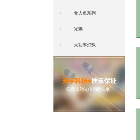
食人鱼系列
光耦
大功率灯珠